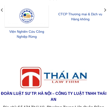
CTCP Tin học Viễn thông
CTCP Rượu & Nước giải khát
Hàng không
Hà Nội
ĐOÀN LUẬT SƯ TP. HÀ NỘI – CÔNG TY LUẬT TNHH THÁI
AN