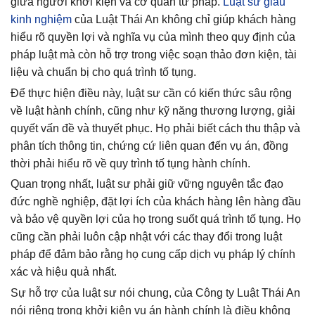
giữa người khởi kiện và cơ quan tư pháp.
Luật sư giầu
kinh nghiệm
của Luật Thái An không chỉ giúp khách hàng
hiểu rõ quyền lợi và nghĩa vụ của mình theo quy định của
pháp luật mà còn hỗ trợ trong việc soạn thảo đơn kiện, tài
liệu và chuẩn bị cho quá trình tố tụng.
Để thực hiện điều này, luật sư cần có kiến thức sâu rộng
về luật hành chính, cũng như kỹ năng thương lượng, giải
quyết vấn đề và thuyết phục. Họ phải biết cách thu thập và
phân tích thông tin, chứng cứ liên quan đến vụ án, đồng
thời phải hiểu rõ về quy trình tố tụng hành chính.
Quan trọng nhất, luật sư phải giữ vững nguyên tắc đạo
đức nghề nghiệp, đặt lợi ích của khách hàng lên hàng đầu
và bảo vệ quyền lợi của họ trong suốt quá trình tố tụng. Họ
cũng cần phải luôn cập nhật với các thay đổi trong luật
pháp để đảm bảo rằng họ cung cấp dịch vụ pháp lý chính
xác và hiệu quả nhất.
Sự hỗ trợ của luật sư nói chung, của Công ty Luật Thái An
nói riêng trong khởi kiện vụ án hành chính là điều không