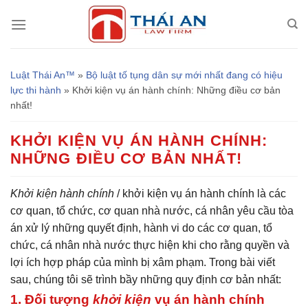
Chuyển
đến
nội
dung
Luật Thái An™
»
Bộ luật tố tụng dân sự mới nhất đang có hiệu
lực thi hành
»
Khởi kiện vụ án hành chính: Những điều cơ bản
nhất!
KHỞI KIỆN VỤ ÁN HÀNH CHÍNH:
NHỮNG ĐIỀU CƠ BẢN NHẤT!
Khởi kiện hành chính
/ khởi kiện vụ án hành chính là các
cơ quan, tổ chức, cơ quan nhà nước, cá nhân yêu cầu tòa
án xử lý những quyết định, hành vi do các cơ quan, tổ
chức, cá nhân nhà nước thực hiện khi cho rằng quyền và
lợi ích hợp pháp của mình bị xâm phạm. Trong bài viết
sau, chúng tôi sẽ trình bầy những quy định cơ bản nhất:
1. Đối tượng
khởi kiện
vụ án hành chính