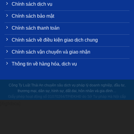
Chính sách dịch vụ
Chính sách bảo mật
Chính sách thanh toán
Chính sách về điều kiện giao dịch chung
Chính sách vận chuyển và giao nhận
Thông tin về hàng hóa, dịch vụ
Công Ty Luật Thái An chuyên sâu dịch vụ pháp lý doanh nghiệp, đầu tư,
thương mại, dân sự, hình sự, đất đai, hôn nhân và gia đình…
Giấy phép hoạt động số
01070264
/TP/ĐKHĐ do Sở Tư pháp Hà Nội cấp
ngày
28/09/2007
[/lightbox]
Copyright ⓒ 2007 – 2021 Bản quyền thuộc CÔNG TY LUẬT TNHH THÁI AN