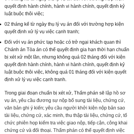
quyết định hành chính, hành vi hành chính, quyết định kỷ
luật buộc thôi việc;
02 tháng kể từ ngày thụ lý vụ án đối với trường hợp kiện
quyết định xử lý vụ việc cạnh tranh;
Đối với vụ án phức tạp hoặc có trở ngại khách quan thì
Chánh án Tòa án có thể quyết định gia hạn thời hạn chuẩn
bị xét xử một lần, nhưng không quá 02 tháng đối với kiện
quyết định hành chính, hành vi hành chính, quyết định kỷ
luật buộc thôi việc, không quá 01 tháng đối với kiện quyết
định xử lý vụ việc cạnh tranh.
Trong giai đoạn chuẩn bị xét xử, Thẩm phán sẽ l
ập hồ sơ
vụ án, y
êu cầu đương sự nộp bổ sung tài liệu, chứng cứ,
văn bản ghi ý kiến; yêu cầu người khởi kiện nộp bản sao
tài liệu, chứng cứ, x
ác minh, thu thập tài liệu, chứng cứ, t
ổ
chức phiên họp kiểm tra việc giao nộp, tiếp cận, công khai
chứng cứ và đối thoại.
Thẩm phán có thể q
uyết định việc