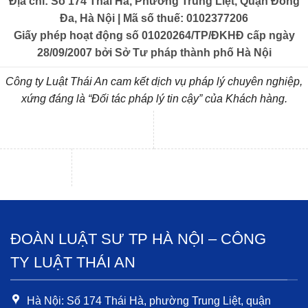
Địa chỉ: Số 174 Thái Hà, Phường Trung Liệt, Quận Đống
Đa, Hà Nội | Mã số thuế: 0102377206
Giấy phép hoạt động số 01020264/TP/ĐKHĐ cấp ngày
28/09/2007 bởi Sở Tư pháp thành phố Hà Nội
Công ty Luật Thái An cam kết dịch vụ pháp lý chuyên nghiệp,
xứng đáng là “Đối tác pháp lý tin cậy” của Khách hàng.
ĐOÀN LUẬT SƯ TP HÀ NỘI – CÔNG
TY LUẬT THÁI AN
Hà Nội: Số 174 Thái Hà, phường Trung Liệt, quận