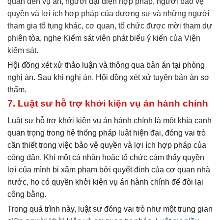
quan đến vụ án, người đại diện hợp pháp, người bảo vệ
quyền và lợi ích hợp pháp của đương sự và những người
tham gia tố tụng khác, cơ quan, tổ chức được mời tham dự
phiên tòa, nghe Kiểm sát viên phát biểu ý kiến của Viện
kiểm sát.
Hội đồng xét xử thảo luận và thông qua bản án tại phòng
nghị án. Sau khi nghị án, Hội đồng xét xử tuyên bản án sơ
thẩm.
7. Luật sư hỗ trợ khởi kiện vụ án hành chính
Luật sư hỗ trợ khởi kiện vụ án hành chính là một khía cạnh
quan trọng trong hệ thống pháp luật hiện đại, đóng vai trò
cần thiết trong việc bảo vệ quyền và lợi ích hợp pháp của
công dân. Khi một cá nhân hoặc tổ chức cảm thấy quyền
lợi của mình bị xâm phạm bởi quyết định của cơ quan nhà
nước, họ có quyền khởi kiện vụ án hành chính để đòi lại
công bằng.
Trong quá trình này, luật sư đóng vai trò như một trung gian