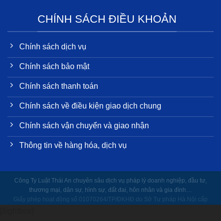
CHÍNH SÁCH ĐIỀU KHOẢN
Chính sách dịch vụ
Chính sách bảo mật
Chính sách thanh toán
Chính sách về điều kiện giao dịch chung
Chính sách vận chuyển và giao nhận
Thông tin về hàng hóa, dịch vụ
Công Ty Luật Thái An chuyên sâu dịch vụ pháp lý doanh nghiệp, đầu tư,
thương mại, dân sự, hình sự, đất đai, hôn nhân và gia đình…
Giấy phép hoạt động số
01070264
/TP/ĐKHĐ do Sở Tư pháp Hà Nội cấp
ngày
28/09/2007
[/lightbox]
Copyright ⓒ 2007 – 2021 Bản quyền thuộc CÔNG TY LUẬT TNHH THÁI AN