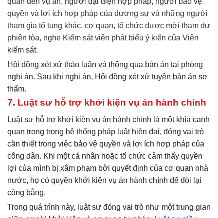
quan đến vụ án, người đại diện hợp pháp, người bảo vệ
quyền và lợi ích hợp pháp của đương sự và những người
tham gia tố tụng khác, cơ quan, tổ chức được mời tham dự
phiên tòa, nghe Kiểm sát viên phát biểu ý kiến của Viện
kiểm sát.
Hội đồng xét xử thảo luận và thông qua bản án tại phòng
nghị án. Sau khi nghị án, Hội đồng xét xử tuyên bản án sơ
thẩm.
7. Luật sư hỗ trợ khởi kiện vụ án hành chính
Luật sư hỗ trợ khởi kiện vụ án hành chính là một khía cạnh
quan trọng trong hệ thống pháp luật hiện đại, đóng vai trò
cần thiết trong việc bảo vệ quyền và lợi ích hợp pháp của
công dân. Khi một cá nhân hoặc tổ chức cảm thấy quyền
lợi của mình bị xâm phạm bởi quyết định của cơ quan nhà
nước, họ có quyền khởi kiện vụ án hành chính để đòi lại
công bằng.
Trong quá trình này, luật sư đóng vai trò như một trung gian