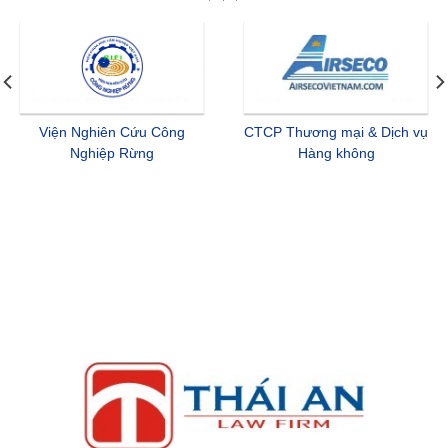
& Dịch vụ
CTCP Tin học Viễn thông
CTCP Rượu & Nước 
g
Hàng không
Hà Nội