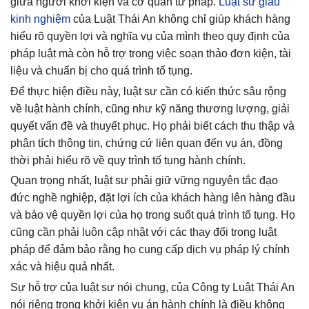
giữa người khởi kiện và cơ quan tư pháp.
Luật sư giầu
kinh nghiệm
của Luật Thái An không chỉ giúp khách hàng
hiểu rõ quyền lợi và nghĩa vụ của mình theo quy định của
pháp luật mà còn hỗ trợ trong việc soạn thảo đơn kiện, tài
liệu và chuẩn bị cho quá trình tố tụng.
Để thực hiện điều này, luật sư cần có kiến thức sâu rộng
về luật hành chính, cũng như kỹ năng thương lượng, giải
quyết vấn đề và thuyết phục. Họ phải biết cách thu thập và
phân tích thông tin, chứng cứ liên quan đến vụ án, đồng
thời phải hiểu rõ về quy trình tố tụng hành chính.
Quan trọng nhất, luật sư phải giữ vững nguyên tắc đạo
đức nghề nghiệp, đặt lợi ích của khách hàng lên hàng đầu
và bảo vệ quyền lợi của họ trong suốt quá trình tố tụng. Họ
cũng cần phải luôn cập nhật với các thay đổi trong luật
pháp để đảm bảo rằng họ cung cấp dịch vụ pháp lý chính
xác và hiệu quả nhất.
Sự hỗ trợ của luật sư nói chung, của Công ty Luật Thái An
nói riêng trong khởi kiện vụ án hành chính là điều không