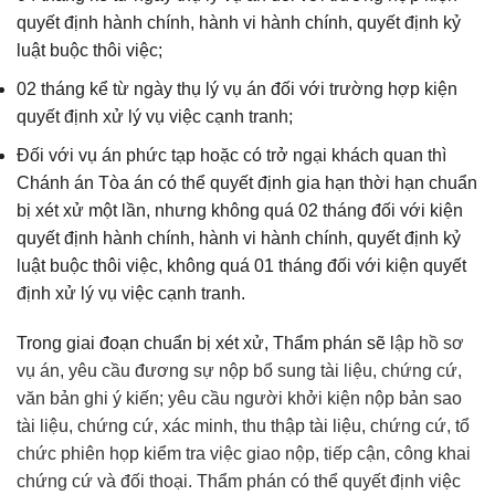
quyết định hành chính, hành vi hành chính, quyết định kỷ
luật buộc thôi việc;
02 tháng kể từ ngày thụ lý vụ án đối với trường hợp kiện
quyết định xử lý vụ việc cạnh tranh;
Đối với vụ án phức tạp hoặc có trở ngại khách quan thì
Chánh án Tòa án có thể quyết định gia hạn thời hạn chuẩn
bị xét xử một lần, nhưng không quá 02 tháng đối với kiện
quyết định hành chính, hành vi hành chính, quyết định kỷ
luật buộc thôi việc, không quá 01 tháng đối với kiện quyết
định xử lý vụ việc cạnh tranh.
Trong giai đoạn chuẩn bị xét xử, Thẩm phán sẽ l
ập hồ sơ
vụ án, y
êu cầu đương sự nộp bổ sung tài liệu, chứng cứ,
văn bản ghi ý kiến; yêu cầu người khởi kiện nộp bản sao
tài liệu, chứng cứ, x
ác minh, thu thập tài liệu, chứng cứ, t
ổ
chức phiên họp kiểm tra việc giao nộp, tiếp cận, công khai
chứng cứ và đối thoại.
Thẩm phán có thể q
uyết định việc