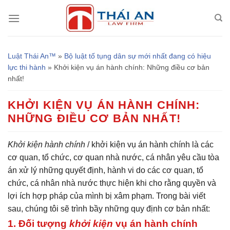
Chuyển
đến
nội
dung
Luật Thái An™
»
Bộ luật tố tụng dân sự mới nhất đang có hiệu
lực thi hành
»
Khởi kiện vụ án hành chính: Những điều cơ bản
nhất!
KHỞI KIỆN VỤ ÁN HÀNH CHÍNH:
NHỮNG ĐIỀU CƠ BẢN NHẤT!
Khởi kiện hành chính
/ khởi kiện vụ án hành chính là các
cơ quan, tổ chức, cơ quan nhà nước, cá nhân yêu cầu tòa
án xử lý những quyết định, hành vi do các cơ quan, tổ
chức, cá nhân nhà nước thực hiện khi cho rằng quyền và
lợi ích hợp pháp của mình bị xâm phạm. Trong bài viết
sau, chúng tôi sẽ trình bầy những quy định cơ bản nhất:
1. Đối tượng
khởi kiện
vụ án hành chính